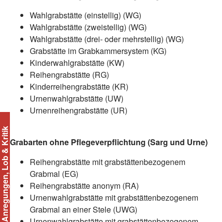
Wahlgrabstätte (einstellig) (WG)
Wahlgrabstätte (zweistellig) (WG)
Wahlgrabstätte (drei- oder mehrstellig) (WG)
Grabstätte im Grabkammersystem (KG)
Kinderwahlgrabstätte (KW)
Reihengrabstätte (RG)
Kinderreihengrabstätte (KR)
Urnenwahlgrabstätte (UW)
Urnenreihengrabstätte (UR)
regungen, Lob & Kritik
Grabarten ohne Pflegeverpflichtung (Sarg und Urne)
Reihengrabstätte mit grabstättenbezogenem
Grabmal (EG)
Reihengrabstätte anonym (RA)
Urnenwahlgrabstätte mit grabstättenbezogenem
Grabmal an einer Stele (UWG)
Urnenwahlgrabstätte mit grabstättenbezogenem