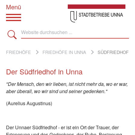
Zum Hauptinhalt springen
SIE SIND HIER:
FRIEDHÖFE
FRIEDHÖFE IN UNNA
SÜDFRIEDHOF
Der Südfriedhof in Unna
"Der Mensch, den wir lieben, ist nicht mehr da, wo er war,
aber überall, wo wir sind und seiner gedenken."
(Aurelius Augustinus)
Der Unnaer Südfriedhof - er ist ein Ort der Trauer, der
Erinnerung und des Gedenkens, der Ruhe, Besinnung