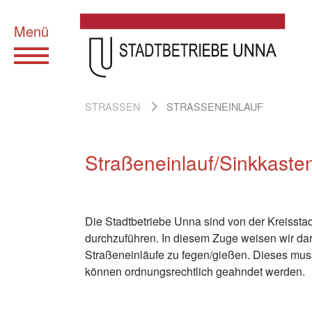
Zum Hauptinhalt springen
SIE SIND HIER:
STRASSEN
STRASSENEINLAUF
Straßeneinlauf/Sinkkaste
Die Stadtbetriebe Unna sind von der Kreisstad
durchzuführen. In diesem Zuge weisen wir darau
Straßeneinläufe zu fegen/gießen. Dieses mus
können ordnungsrechtlich geahndet werden.